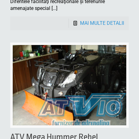
Diferitele facilităţi recreaţionale şi terenurile
amenajate special
[…]
MAI MULTE DETALII
ATV Mega Hummer Rebel