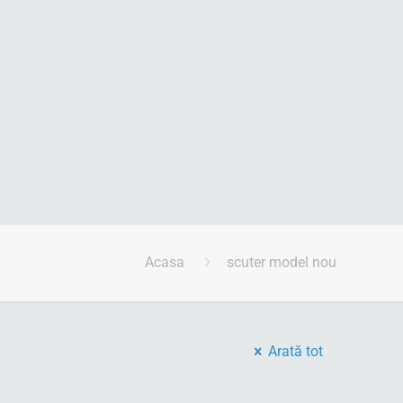
Acasa
scuter model nou
Arată tot