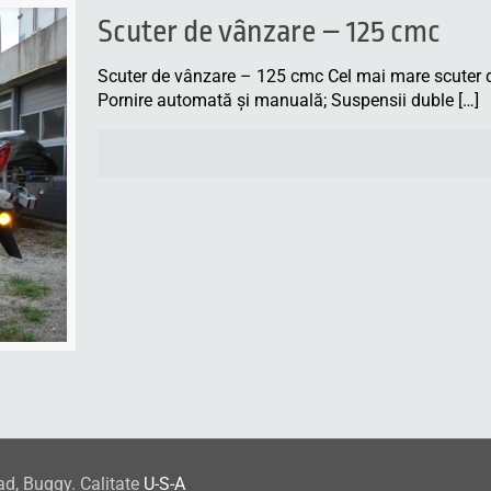
Scuter de vânzare – 125 cmc
Scuter de vânzare – 125 cmc Cel mai mare scuter 
Pornire automată şi manuală; Suspensii duble
[…]
ad, Buggy. Calitate
U-S-A