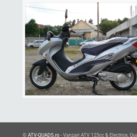
©
ATV-QUADS.ro
- Vanzari ATV 125cc & Electrice, Qu