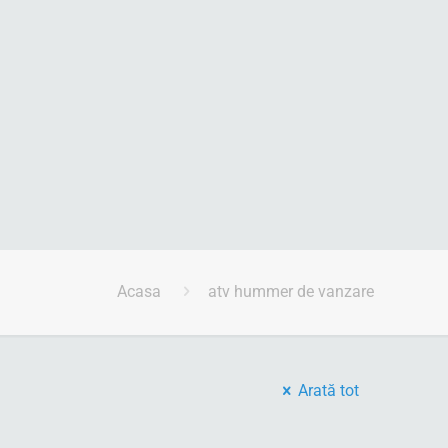
Acasa
atv hummer de vanzare
Arată tot