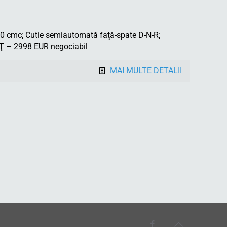
cmc; Cutie semiautomată faţă-spate D-N-R;
EŢ – 2998 EUR negociabil
MAI MULTE DETALII