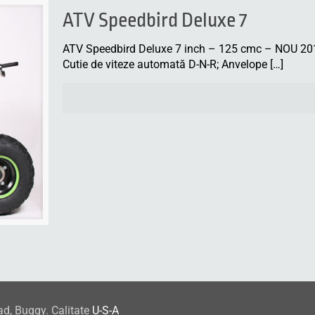
ATV Speedbird Deluxe 7
ATV Speedbird Deluxe 7 inch – 125 cmc – NOU 201
Cutie de viteze automată D-N-R; Anvelope
[…]
ad, Buggy. Calitate
U-S-A