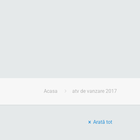
Acasa
atv de vanzare 2017
Arată tot