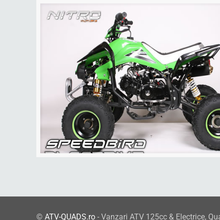
©
ATV-QUADS.ro
- Vanzari ATV 125cc & Electrice, Qu