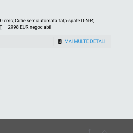
cmc; Cutie semiautomată faţă-spate D-N-R;
EŢ – 2998 EUR negociabil
MAI MULTE DETALII