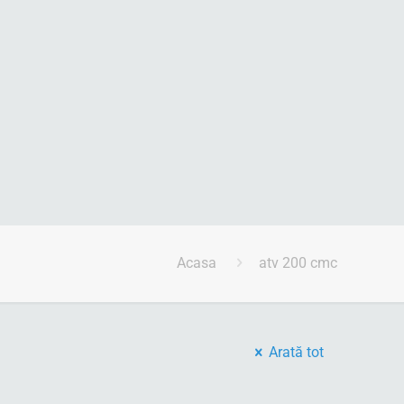
Acasa
atv 200 cmc
Arată tot