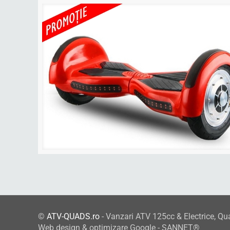
©
ATV-QUADS.ro
- Vanzari ATV 125cc & Electrice, Qu
Web design & optimizare Google - SANNET®