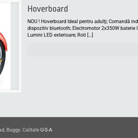
Hoverboard
NOU ! Hoverboard Ideal pentru adulţi; Comandă in
dispozitiv bluetooth; Electromotor 2x350W baterie 
Lumini LED exterioare; Roti
[…]
ad, Buggy. Calitate
U-S-A