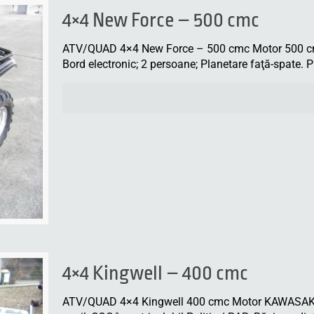
4×4 New Force – 500 cmc
ATV/QUAD 4×4 New Force – 500 cmc Motor 500 cmc î
Bord electronic; 2 persoane; Planetare faţă-spate.
4×4 Kingwell – 400 cmc
ATV/QUAD 4×4 Kingwell 400 cmc Motor KAWASAKI 3