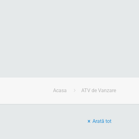
Acasa
ATV de Vanzare
Arată tot