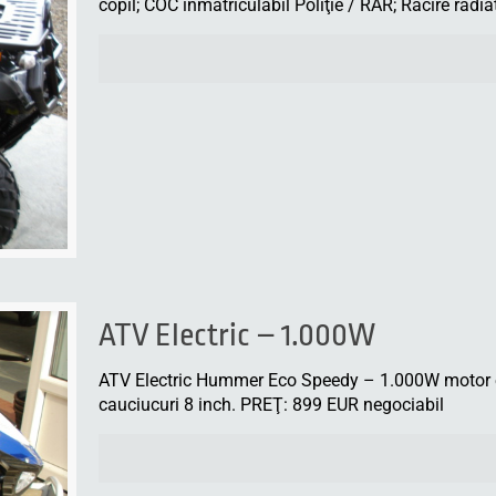
copil; COC înmatriculabil Poliţie / RAR; Răcire radiat
ATV Electric – 1.000W
ATV Electric Hummer Eco Speedy – 1.000W motor el
cauciucuri 8 inch. PREŢ: 899 EUR negociabil