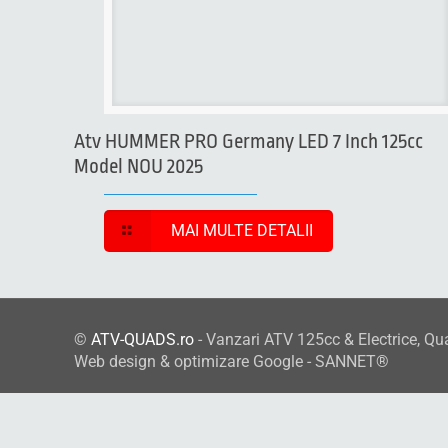
Atv HUMMER PRO Germany LED 7 Inch 125cc
Model NOU 2025
MAI MULTE DETALII
©
ATV-QUADS.ro
- Vanzari ATV 125cc & Electrice, Qu
Web design & optimizare Google - SANNET®