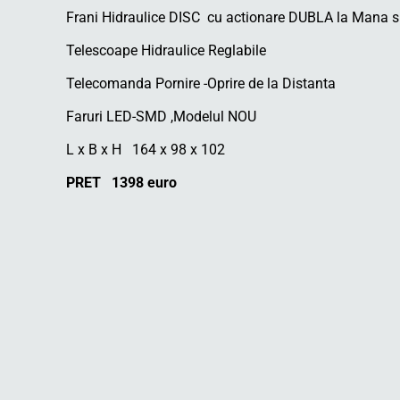
Frani Hidraulice DISC cu actionare DUBLA la Mana si
Telescoape Hidraulice Reglabile
Telecomanda Pornire -Oprire de la Distanta
Faruri LED-SMD ,Modelul NOU
L x B x H 164 x 98 x 102
PRET 1398 euro