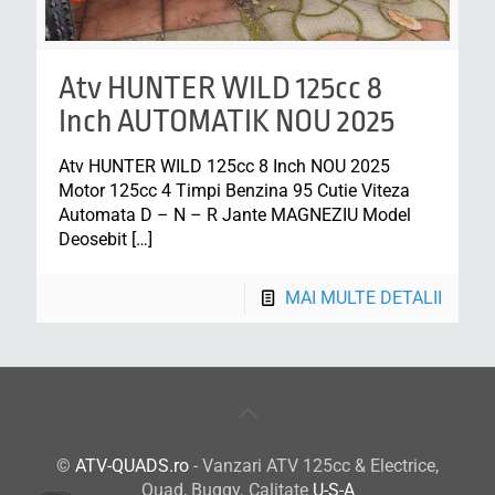
Atv HUNTER WILD 125cc 8
Inch AUTOMATIK NOU 2025
Atv HUNTER WILD 125cc 8 Inch NOU 2025
Motor 125cc 4 Timpi Benzina 95 Cutie Viteza
Automata D – N – R Jante MAGNEZIU Model
Deosebit
[…]
MAI MULTE DETALII
©
ATV-QUADS.ro
- Vanzari ATV 125cc & Electrice,
Quad, Buggy. Calitate
U-S-A