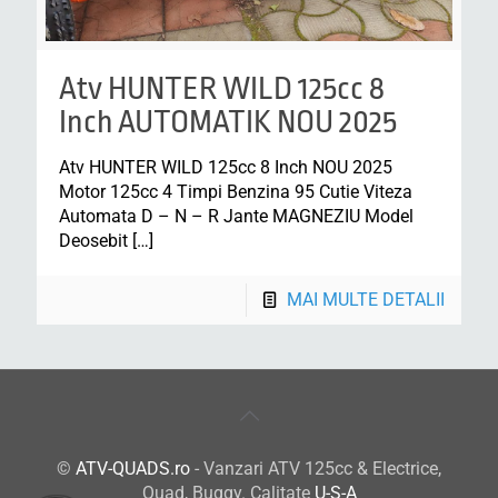
Atv HUNTER WILD 125cc 8
Inch AUTOMATIK NOU 2025
Atv HUNTER WILD 125cc 8 Inch NOU 2025
Motor 125cc 4 Timpi Benzina 95 Cutie Viteza
Automata D – N – R Jante MAGNEZIU Model
Deosebit
[…]
MAI MULTE DETALII
©
ATV-QUADS.ro
- Vanzari ATV 125cc & Electrice,
Quad, Buggy. Calitate
U-S-A