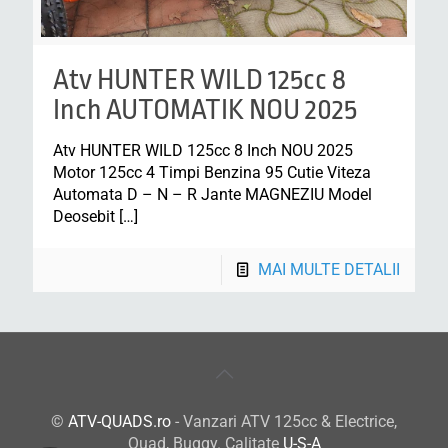
Atv HUNTER WILD 125cc 8
Inch AUTOMATIK NOU 2025
Atv HUNTER WILD 125cc 8 Inch NOU 2025
Motor 125cc 4 Timpi Benzina 95 Cutie Viteza
Automata D – N – R Jante MAGNEZIU Model
Deosebit
[…]
MAI MULTE DETALII
©
ATV-QUADS.ro
- Vanzari ATV 125cc & Electrice,
Quad, Buggy. Calitate
U-S-A