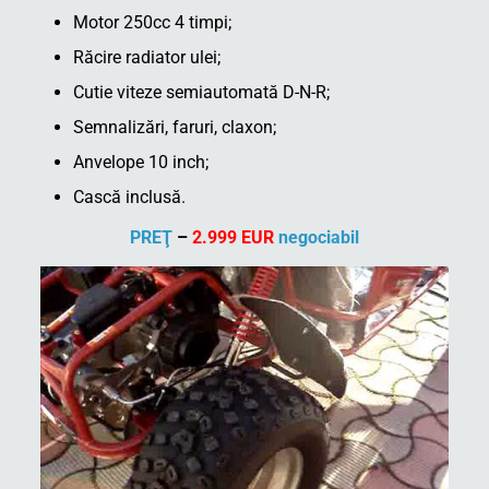
Motor 250cc 4 timpi;
Răcire radiator ulei;
Cutie viteze semiautomată D-N-R;
Semnalizări, faruri, claxon;
Anvelope 10 inch;
Cască inclusă.
PREŢ
–
2.999 EUR
negociabil